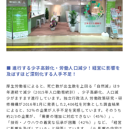
■ 進行する少子高齢化・労働人口減少！経営に影響を
及ぼすほど深刻化する人手不足！
厚生労働省によると、死亡数が出生数を上回る「自然減」は9
年連続で減少（2015年人口動態統計）、少子高齢化、人口減
少がますます進行しています。独立行政法人 労働政策研究・研
修機構が2016年1月に発表した2,406社を対象とした調査結果
によると、52％の企業が人手不足を実感しています。そのうち
約2/3の企業が、「需要の増加に対応できない（45％）」、
「技術・ノウハウの着実な伝承が困難（42％）」など、「経営
に影響を及ぼしている」と回答しています。（※ 影響の内容は