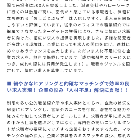
間で来場者は500人を突破しました。派遣会社やハローワーク
に行くのは敷居が高い、面倒だと感じている求職者も、気軽に
立ち寄れる「おしごとぷらざ」は入店しやすく、求人票を閲覧
しやすいと評価しています。従来のオフィスでの職業紹介では
網羅できなかったターゲットの獲得により、さらに幅広い求職
者に向けた、幅広い求人の提供を実現しました。多様な閲覧者
が多数いる環境は、企業にとっても求人の間口を広げ、適材に
めぐりあうチャンスを拡大します。ただいま人材不足に悩む企
業の求人を、無料で掲載しています（成功報酬型のサービスに
つき、成約の際には費用が発生します）。職種のジャンルを限
定せず、幅広い求人を募集しています。
■ 細やかなヒアリングと的確なマッチングで効率の良
い求人実現！ 企業の悩み「人材不足」解決に貢献！！
制限の多い公的職業紹介所や求人媒体とくらべ、企業の状況を
綿密にヒアリングし、言語外のニーズを忖度、潜在的な魅力や
強みを付加して求職者にアピールします。求職者が単に求人票
の中から仕事を選ぶだけではなく、専門性の高いコンサルタン
トが求職者の要望にマッチする企業をおすすめするため、マッ
チングの幅の拡大、企業と求職者のミスマッチの減少、成約の