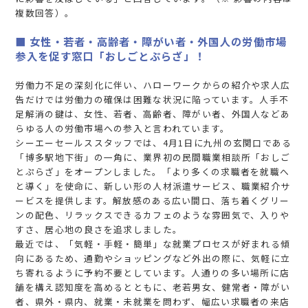
複数回答）。
■ 女性・若者・高齢者・障がい者・外国人の労働市場
参入を促す窓口「おしごとぷらざ」！
労働力不足の深刻化に伴い、ハローワークからの紹介や求人広
告だけでは労働力の確保は困難な状況に陥っています。人手不
足解消の鍵は、女性、若者、高齢者、障がい者、外国人などあ
らゆる人の労働市場への参入と言われています。
シーエーセールススタッフでは、4月1日に九州の玄関口である
「博多駅地下街」の一角に、業界初の民間職業相談所「おしご
とぷらざ」をオープンしました。「より多くの求職者を就職へ
と導く」を使命に、新しい形の人材派遣サービス、職業紹介サ
ービスを提供します。解放感のある広い間口、落ち着くグリー
ンの配色、リラックスできるカフェのような雰囲気で、入りや
すさ、居心地の良さを追求しました。
最近では、「気軽・手軽・簡単」な就業プロセスが好まれる傾
向にあるため、通勤やショッピングなど外出の際に、気軽に立
ち寄れるように予約不要としています。人通りの多い場所に店
舗を構え認知度を高めるとともに、老若男女、健常者・障がい
者、県外・県内、就業・未就業を問わず、幅広い求職者の来店