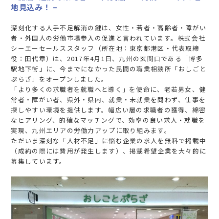
地見込み！ –
深刻化する人手不足解消の鍵は、女性・若者・高齢者・障がい
者・外国人の労働市場参入の促進と言われています。株式会社
シーエーセールススタッフ（所在地：東京都港区・代表取締
役：田代章）は、2017年4月1日、九州の玄関口である「博多
駅地下街」に、今までになかった民間の職業相談所「おしごと
ぷらざ」をオープンしました。
「より多くの求職者を就職へと導く」を使命に、老若男女、健
常者・障がい者、県外・県内、就業・未就業を問わず、仕事を
探しやすい環境を提供します。幅広い層の求職者の獲得、綿密
なヒアリング、的確なマッチングで、効率の良い求人・就職を
実現、九州エリアの労働力アップに取り組みます。
ただいま深刻な「人材不足」に悩む企業の求人を無料で掲載中
（成約の際には費用が発生します）、掲載希望企業を大々的に
募集しています。