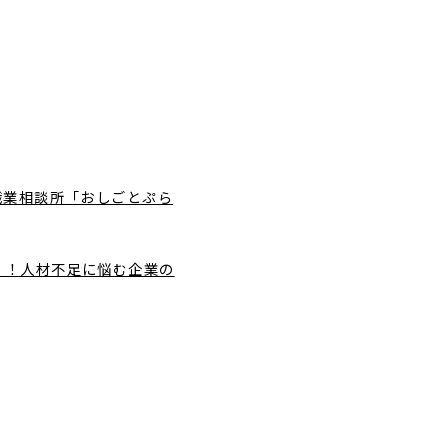
型職業相談所「おしごとぷら
ン！！人材不足に悩む企業の