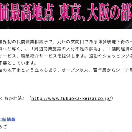
業界初の民間職業相談所で、九州の玄関口である博多駅地下街の
職へと導く」、「周辺商業施設の人材不足の解消」、「福岡経済
サービス、職業紹介サービスを提供します。通勤やショッピング
不要としています。
結の地下街という立地もあり、オープン以来、若年層からシニア
ふくおか経済』（
http://www.fukuoka-keizai.co.jp/
）
店舗情報
らざ