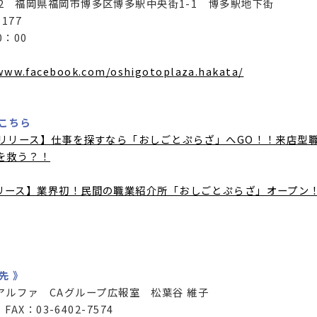
2 福岡県福岡市博多区博多駅中央街1-1 博多駅地下街
177
：00
www.facebook.com/oshigotoplaza.hakata/
こちら
【プレスリリース】仕事を探すなら「おしごとぷらざ」へGO！！来店
を救う？！
レスリリース】業界初！民間の職業紹介所「おしごとぷらざ」オープ
先 》
アルファ CAグループ広報室 松葉谷 維子
 FAX：03-6402-7574