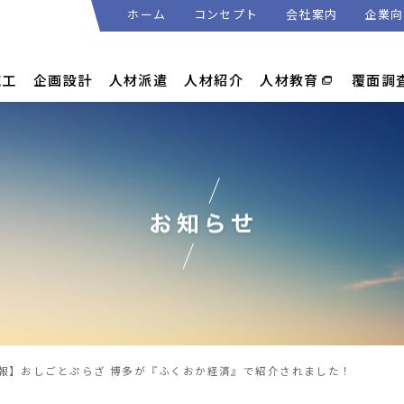
ホーム
コンセプト
会社案内
企業向
施工
企画設計
人材派遣
人材紹介
人材教育
覆面調
報】おしごとぷらざ 博多が『ふくおか経済』で紹介されました！