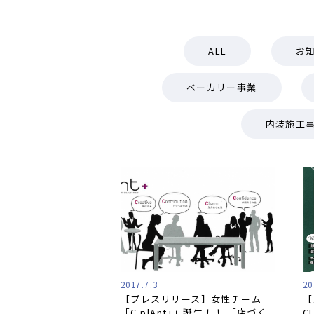
ALL
お
ベーカリー事業
内装施工
2017.7.3
20
【プレスリリース】女性チーム
【
「C plAnt+」誕生！！ 「店づく
C