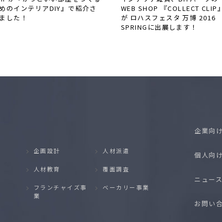
めのインテリアDIY』で紹介さ
WEB SHOP 『COLLECT CLIP
ました！
が ロハスフェスタ 万博 2016
SPRINGに出展します！
企業向
企画設計
人材派遣
個人向
人材教育
覆面調査
ニュー
フランチャイズ事
ベーカリー事業
業
お問い