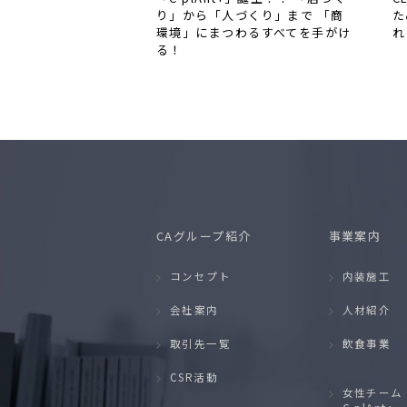
り」から「人づくり」まで 「商
た
環境」にまつわるすべてを手がけ
れ
る！
CAグループ紹介
事業案内
コンセプト
内装施工
会社案内
人材紹介
取引先一覧
飲食事業
CSR活動
女性チーム