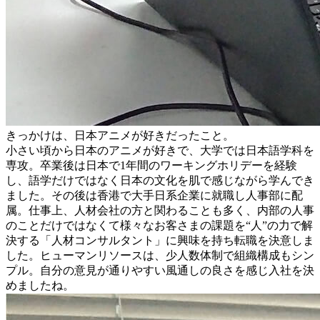
きっかけは、日本アニメが好きだったこと。
小さい頃から日本のアニメが好きで、大学では日本語学科を
専攻。卒業後は日本で1年間のワーキングホリデーを経験
し、語学だけではなく日本の文化を肌で感じながら学んでき
ました。その後は香港で大手日系企業に就職し人事部に配
属。仕事上、人材会社の方と関わることも多く、内部の人事
のことだけではなくて様々なお客さまの課題を“人”の力で解
決する「人材コンサルタント」に興味を持ち転職を決意しま
した。ヒューマンリソースは、少人数体制で組織構成もシン
プル。自分の意見が通りやすい風通しの良さを感じ入社を決
めましたね。