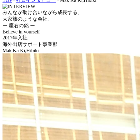
TOP
-
社員インタビュー
- Mak Ka Ki,Hibiki
みんなが助け合いながら成長する、
大家族のような会社。
ー 座右の銘 ー
Believe in yourself
2017年入社
海外出店サポート事業部
Mak Ka Ki,Hibiki